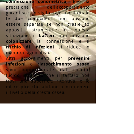
connessione conometrica
, dove la
precisione dell'accoppiamento
garantisce un sigillo tale per il quale
le due componenti non possono
essere separate se non grazie ad
appositi strumenti. In questa
situazione i
batteri
non possono
colonizzare
la connessione e il
rischio di infezioni
si riduce in
maniera signicativa.
Altri accorgimenti per
prevenire
infezioni
e
riassorbimento osseo
sono rappresentate dal colletto
lucido, in modo che il tartaro non
trovi una superficie ritentiva, e le
microspire che aiutano a mantenere
il livello della cresta ossea.