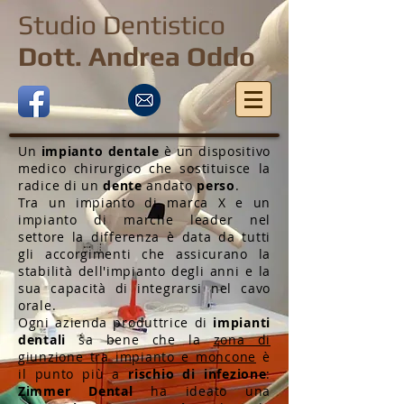
Studio Dentistico
Dott. Andrea Oddo
Un
impianto dentale
è un dispositivo
medico chirurgico che sostituisce la
radice di un
dente
andato
perso
.
Tra un impianto di marca X e un
impianto di marche leader nel
settore la differenza è data da tutti
gli accorgimenti che assicurano la
stabilità dell'impianto degli anni e la
sua capacità di integrarsi nel cavo
orale.
Ogni azienda produttrice di
impianti
dentali
sa bene che la
zona di
giunzione tra impianto e moncone
è
il punto più a
rischio di infezione
:
Zimmer Dental
ha ideato una