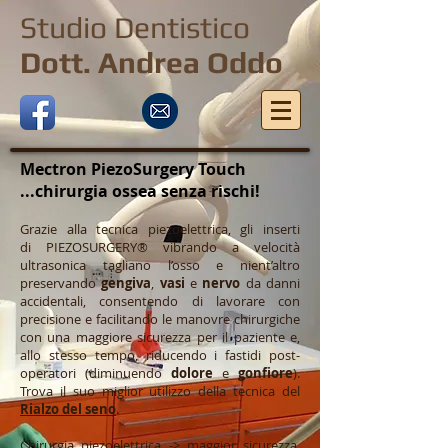
Studio Dentistico
Dott. Andrea Oddo
Mectron PiezoSurgery Touch
...chirurgia ossea senza rischi!
Grazie alla tecnica piezoelettrica, gli inserti
di PIEZOSURGERY® vibrando a velocità
ultrasonica tagliano l’osso e nient’altro
preservando
gengiva
,
vasi
e
nervo
da danni
accidentali, consentendo di lavorare con
precisione e facilitando le manovre chirurgiche
con una maggiore sicurezza per il paziente e,
allo stesso tempo, riducendo i fastidi post-
operatori (diminuendo
dolore
e
gonfiore
).
Trova il suo miglior utilizzo della tecnica del
Rialzo del seno
.
Chirurgia piezoelettrica -> maggior sicurezza,