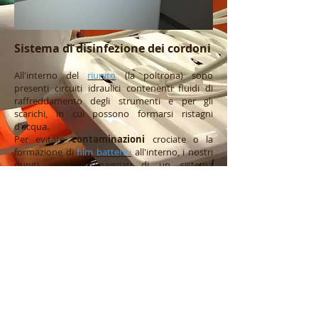
Sistema di disinfezione dei cordoni
All'interno del
riunito
(la poltrona) sono
presenti circuiti idraulici contenenti fluidi di
raffreddamento degli strumenti e per gli
scarichi, in cui possono formarsi ristagni
d'acqua.
Per evitare
contaminazioni
crociate o la
formazione di
film batterici
all'interno, i nostri
riuniti sono equipaggiati di un sistema
opzionale automatico di
disinfezione
dei
circuiti idraulici, che vengono azionati sempre
dopo ogni paziente e a fine giornata; questo
per garantire la massima sterilità agli utenti.
Lo stesso sistema di
disinfezione
lavora
durante gli interventi orali miscelando
disinfettante
all'acqua che fuoriesce dagli
strumenti, per
decontaminare
il campo
operatorio durante ogni singola seduta.
(
Dimostrazione delle procedure di