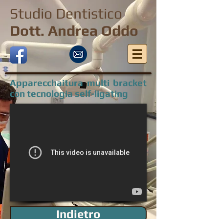
Studio Dentistico
Dott. Andrea Oddo
Apparecchaitura multi bracket
con tecnologia self-ligating
Indietro